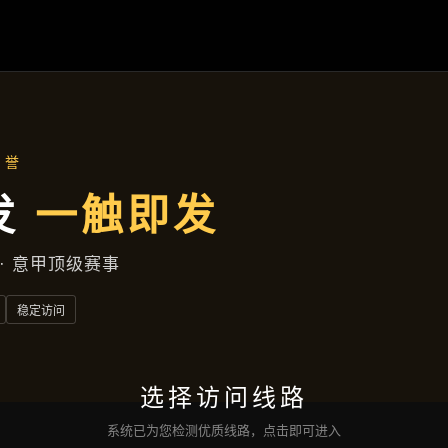
知道
欧博官网
服务案例
公司动态
服务种类
咨询
欧