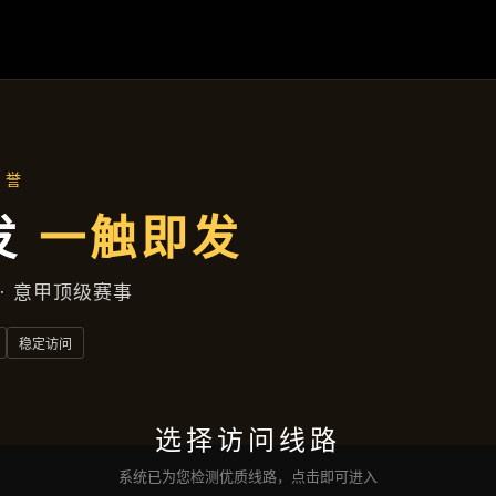
知道
欧博官网
服务案例
公司动态
服务种类
咨询
欧