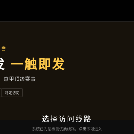
知道
欧博官网
服务案例
公司动态
服务种类
咨询
欧