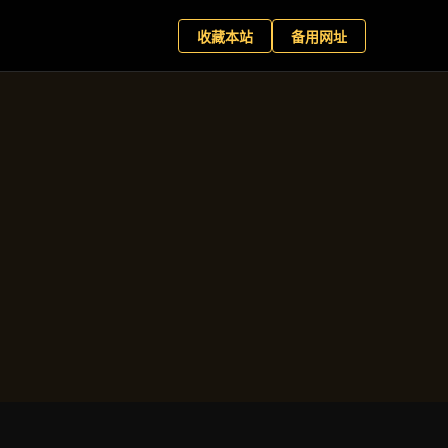
博 官网
预约